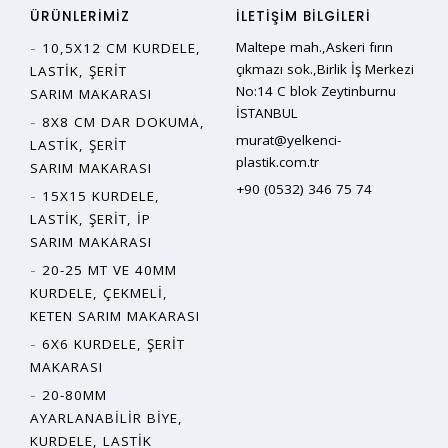
ÜRÜNLERIMIZ
İLETIŞIM BILGILERI
Maltepe mah.,Askeri fırın
10,5X12 CM KURDELE,
çıkmazı sok.,Birlik İş Merkezi
LASTIK, ŞERIT
No:14 C blok Zeytinburnu
SARIM MAKARASI
İSTANBUL
8X8 CM DAR DOKUMA,
murat@yelkenci-
LASTIK, ŞERIT
plastik.com.tr
SARIM MAKARASI
+90 (0532) 346 75 74
15X15 KURDELE,
LASTIK, ŞERIT, İP
SARIM MAKARASI
20-25 MT VE 40MM
KURDELE, ÇEKMELI,
KETEN SARIM MAKARASI
6X6 KURDELE, ŞERIT
MAKARASI
20-80MM
AYARLANABILIR BIYE,
KURDELE, LASTIK