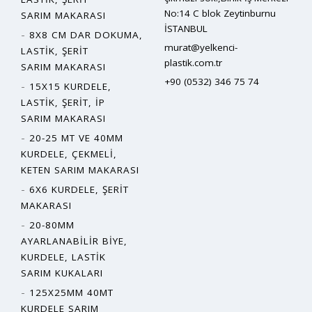
No:14 C blok Zeytinburnu
SARIM MAKARASI
İSTANBUL
8X8 CM DAR DOKUMA,
murat@yelkenci-
LASTIK, ŞERIT
plastik.com.tr
SARIM MAKARASI
+90 (0532) 346 75 74
15X15 KURDELE,
LASTIK, ŞERIT, İP
SARIM MAKARASI
20-25 MT VE 40MM
KURDELE, ÇEKMELI,
KETEN SARIM MAKARASI
6X6 KURDELE, ŞERIT
MAKARASI
20-80MM
AYARLANABILIR BIYE,
KURDELE, LASTIK
SARIM KUKALARI
125X25MM 40MT
KURDELE SARIM