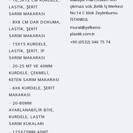
10,5X12 CM KURDELE,
çıkmazı sok.,Birlik İş Merkezi
LASTIK, ŞERIT
No:14 C blok Zeytinburnu
SARIM MAKARASI
İSTANBUL
8X8 CM DAR DOKUMA,
murat@yelkenci-
LASTIK, ŞERIT
plastik.com.tr
SARIM MAKARASI
+90 (0532) 346 75 74
15X15 KURDELE,
LASTIK, ŞERIT, İP
SARIM MAKARASI
20-25 MT VE 40MM
KURDELE, ÇEKMELI,
KETEN SARIM MAKARASI
6X6 KURDELE, ŞERIT
MAKARASI
20-80MM
AYARLANABILIR BIYE,
KURDELE, LASTIK
SARIM KUKALARI
125X25MM 40MT