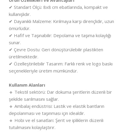
Ürün Özellikleri ve Avantajları
✔ Standart Ölçü: 8x8 cm ebatlarında, kompakt ve
kullanışlıdır.
✔ Dayanıklı Malzeme: Kırılmaya karşı dirençlidir, uzun
ömürlüdür.
✔ Hafif ve Taşınabilir: Depolama ve taşıma kolaylığı
sunar.
✔ Çevre Dostu: Geri dönüştürülebilir plastikten
üretilmektedir.
✔ Özelleştirilebilir Tasarım: Farklı renk ve logo baskı
seçenekleriyle üretim mümkündür.
Kullanım Alanları
🔹 Tekstil sektörü: Dar dokuma şeritlerin düzenli bir
şekilde sarılmasını sağlar.
🔹 Ambalaj endüstrisi: Lastik ve elastik bantların
depolanması ve taşınması için idealdir.
🔹 Hobi ve el sanatları: Şerit ve ipliklerin düzenli
tutulmasını kolaylaştırır.