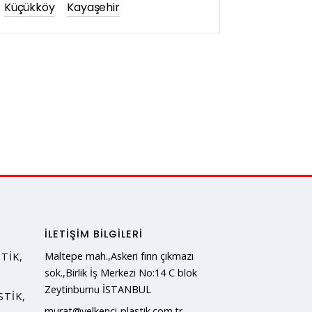
Küçükköy
Kayaşehir
İLETIŞIM BILGILERI
Maltepe mah.,Askeri fırın çıkmazı
TIK,
sok.,Birlik İş Merkezi No:14 C blok
Zeytinburnu İSTANBUL
STIK,
murat@yelkenci-plastik.com.tr