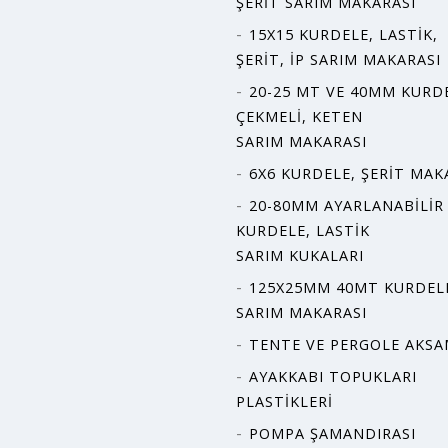
ŞERIT SARIM MAKARASI
15X15 KURDELE, LASTIK,
ŞERIT, İP SARIM MAKARASI
20-25 MT VE 40MM KURD
ÇEKMELI, KETEN
SARIM MAKARASI
6X6 KURDELE, ŞERIT MAK
20-80MM AYARLANABILIR 
KURDELE, LASTIK
SARIM KUKALARI
125X25MM 40MT KURDEL
SARIM MAKARASI
TENTE VE PERGOLE AKS
AYAKKABI TOPUKLARI
PLASTIKLERI
POMPA ŞAMANDIRASI