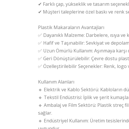
✔ Farklı çap, yükseklik ve tasarım seçenekl
✔ Müşteri taleplerine özel baskı ve renk s
Plastik Makaraların Avantajları
✅ Dayanıklı Malzeme: Darbelere, ısıya ve k
✅ Hafif ve Taşınabilir: Sevkiyat ve depolama
✅ Uzun Ömürlü Kullanım: Aşınmaya karşı day
✅ Geri Dönüştürülebilir: Çevre dostu plasti
✅ Özelleştirilebilir Seçenekler: Renk, logo 
Kullanım Alanları
🔹 Elektrik ve Kablo Sektörü: Kabloların dü
🔹 Tekstil Endüstrisi: İplik ve şerit kumaşlar
🔹 Ambalaj ve Film Sektörü: Plastik streç fi
sağlar.
🔹 Endüstriyel Kullanım: Üretim tesislerinde
uygundur.