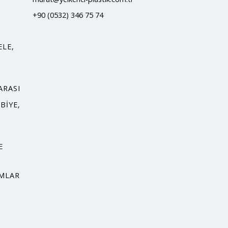
+90 (0532) 346 75 74
ELE,
ARASI
BIYE,
E
AMLAR